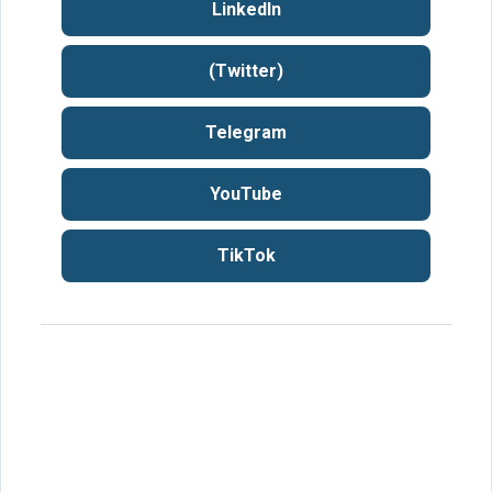
LinkedIn
(Twitter)
Telegram
YouTube
TikTok
ت
ع
ل
ي
ق